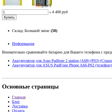
4 400
руб
x
Склад: Большой запас
(50)
Информация
Внимательно сравнивайте батарею для Вашего телефона с предс
Аккумулятор для Asus Padfone 2 station (A68) (P03) (Станц
Аккумулятор для ASUS PadFone Phone A66-P02 (телефон)
Основные
страницы
Главная
Блог
Доставка
Оплата