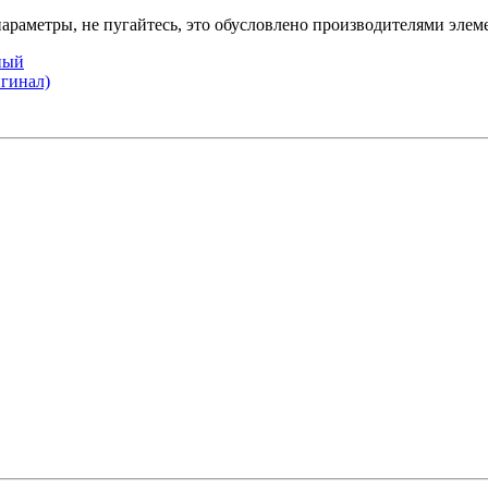
араметры, не пугайтесь, это обусловлено производителями элеме
ный
игинал)