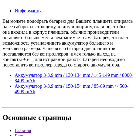
Информация
Вы можете подобрать батарею для Вашего планшета опираясь
на ее габариты - толщину, длину и ширину, главное, чтобы
она входила в корпус планшета, обычно производители
оставляют больше места чем занимает сама батарея, что дает
возможность устанавливать аккумулятор большего и
меньшего размера. Чаще всего батареи для планшетов
поставляются без контроллеров, имея только выход на
контакты + и -, для исправной работы батареи необходимо
переставить контроллер заряда со старого аккумулятора.
Аккумулятор 3-3,9 mm / 130-134 mm / 145-149 mm / 8000-
8499 mAh
Аккумулятор 3-3,9 mm / 150-154 mm / 85-89 mm / 4500-
4999 mAh
Основные
страницы
Главная
Блог