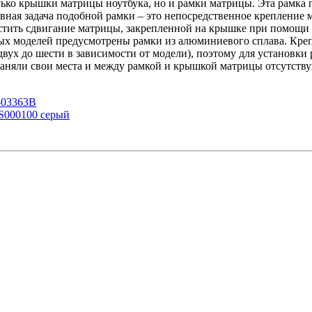
лько крышки матрицы ноутбука, но и рамки матрицы. Эта рамка 
овная задача подобной рамки – это непосредственное крепление
устить сдвигание матрицы, закрепленной на крышке при помощи 
торых моделей предусмотрены рамки из алюминиевого сплава. К
 двух до шести в зависимости от модели), поэтому для установк
и заняли свои места и между рамкой и крышкой матрицы отсутств
-03363B
S000100 серый