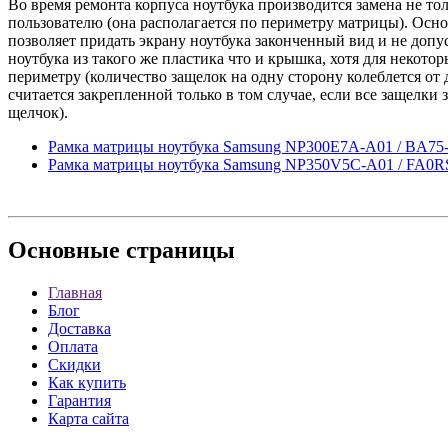
Во время ремонта корпуса ноутбука производится замена не то
пользователю (она располагается по периметру матрицы). Осн
позволяет придать экрану ноутбука законченный вид и не доп
ноутбука из такого же пластика что и крышка, хотя для неко
периметру (количество защелок на одну сторону колеблется от
считается закрепленной только в том случае, если все защелк
щелчок).
Рамка матрицы ноутбука Samsung NP300E7A-A01 / BA75
Рамка матрицы ноутбука Samsung NP350V5C-A01 / FA0R
Основные
страницы
Главная
Блог
Доставка
Оплата
Скидки
Как купить
Гарантия
Карта сайта