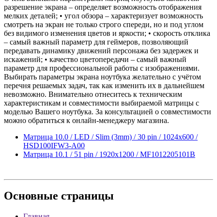
разрешение экрана – определяет возможность отображения
мелких деталей; • угол обзора – характеризует возможность
смотреть на экран не только строго спереди, но и под углом
без видимого изменения цветов и яркости; • скорость отклика
– самый важный параметр для геймеров, позволяющий
передавать динамику движений персонажа без задержек и
искажений; • качество цветопередачи – самый важный
параметр для профессиональной работы с изображениями.
Выбирать параметры экрана ноутбука желательно с учётом
перечня решаемых задач, так как изменить их в дальнейшем
невозможно. Внимательно отнеситесь к техническим
характеристикам и совместимости выбираемой матрицы с
моделью Вашего ноутбука. За консультацией о совместимости
можно обратиться к онлайн-менеджеру магазина.
Матрица 10.0 / LED / Slim (3mm) / 30 pin / 1024x600 /
HSD100IFW3-A00
Матрица 10.1 / 51 pin / 1920x1200 / MF1012205101B
Основные
страницы
Главная