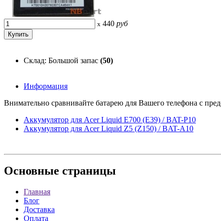
440
руб
x
Склад: Большой запас
(50)
Информация
Внимательно сравнивайте батарею для Вашего телефона с предс
Аккумулятор для Acer Liquid E700 (E39) / BAT-P10
Аккумулятор для Acer Liquid Z5 (Z150) / BAT-A10
Основные
страницы
Главная
Блог
Доставка
Оплата