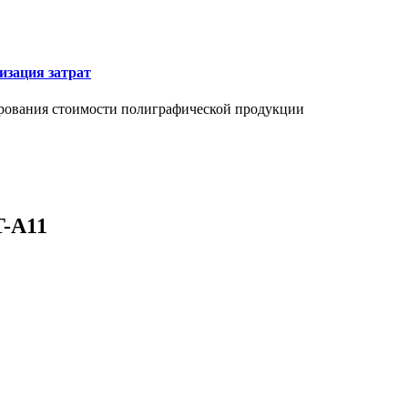
изация затрат
ирования стоимости полиграфической продукции
T-A11