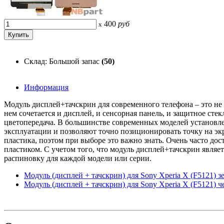
400
руб
x
Склад: Большой запас
(50)
Информация
Модуль дисплей+тачскрин для современного телефона – это не 
нем сочетается и дисплей, и сенсорная панель, и защитное ст
цветопередача. В большинстве современных моделей установле
эксплуатации и позволяют точно позиционировать точку на экр
пластика, поэтом при выборе это важно знать. Очень часто до
пластиком. С учетом того, что модуль дисплей+тачскрин явл
распиновку для каждой модели или серии.
Модуль (дисплей + тачскрин) для Sony Xperia X (F5121) 
Модуль (дисплей + тачскрин) для Sony Xperia X (F5121) 