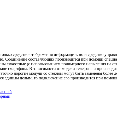
только средство отображения информации, но и средство управле
екло. Соединение составляющих производится при помощи специа
ны емкостные (с использованием полимерного напыления на сте
ане смартфона. В зависимости от модели телефона и производит
статочно дорогие модули со стеклом могут быть заменены более
яется единым целым, то подключение его производится при пом
зеленый
черный