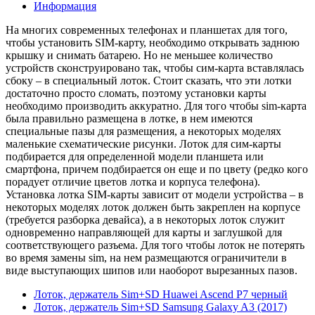
Информация
На многих современных телефонах и планшетах для того,
чтобы установить SIM-карту, необходимо открывать заднюю
крышку и снимать батарею. Но не меньшее количество
устройств сконструировано так, чтобы сим-карта вставлялась
сбоку – в специальный лоток. Стоит сказать, что эти лотки
достаточно просто сломать, поэтому установки карты
необходимо производить аккуратно. Для того чтобы sim-карта
была правильно размещена в лотке, в нем имеются
специальные пазы для размещения, а некоторых моделях
маленькие схематические рисунки. Лоток для сим-карты
подбирается для определенной модели планшета или
смартфона, причем подбирается он еще и по цвету (редко кого
порадует отличие цветов лотка и корпуса телефона).
Установка лотка SIM-карты зависит от модели устройства – в
некоторых моделях лоток должен быть закреплен на корпусе
(требуется разборка девайса), а в некоторых лоток служит
одновременно направляющей для карты и заглушкой для
соответствующего разъема. Для того чтобы лоток не потерять
во время замены sim, на нем размещаются ограничители в
виде выступающих шипов или наоборот вырезанных пазов.
Лоток, держатель Sim+SD Huawei Ascend P7 черный
Лоток, держатель Sim+SD Samsung Galaxy A3 (2017)