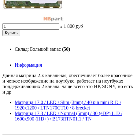
1 800
руб
x
Склад: Большой запас
(50)
Информация
Данная матрица 2-х канальная, обеспечивает более красочное
и четкое изображение на ноутбуке. работает на ноутбуках
поддерживающих 2 канала. чаще всего это HP, SONY, но есть
и др
Матрица 17.0 / LED / Slim (3mm) / 40 pin mini R-D /
1920x1200 / LTN170CT10 / 8 brecket
Матрица 17.3 / LED / Normal (5mm) / 30 (eDP) L-D /
1600x900 (HD+) / B173RTN01.1 / TN