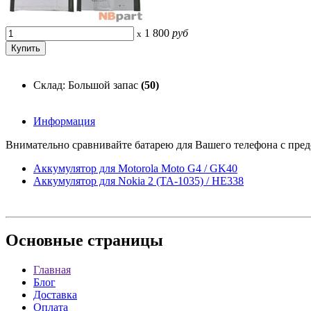
1 800
руб
x
Склад: Большой запас
(50)
Информация
Внимательно сравнивайте батарею для Вашего телефона с предс
Аккумулятор для Motorola Moto G4 / GK40
Аккумулятор для Nokia 2 (TA-1035) / HE338
Основные
страницы
Главная
Блог
Доставка
Оплата