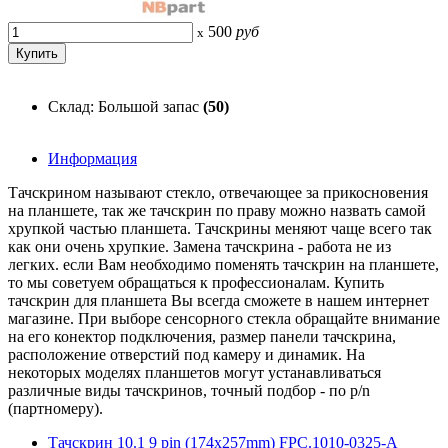
500
руб
x
Склад: Большой запас
(50)
Информация
Тачскрином называют стекло, отвечающее за прикосновения
на планшете, так же тачскрин по праву можно назвать самой
хрупкой частью планшета. Тачскрины меняют чаще всего так
как они очень хрупкие. Замена тачскрина - работа не из
легких. если Вам необходимо поменять тачскрин на планшете,
то мы советуем обращаться к профессионалам. Купить
тачскрин для планшета Вы всегда сможете в нашем интернет
магазине. При выборе сенсорного стекла обращайте внимание
на его конектор подключения, размер панели тачскрина,
расположение отверстий под камеру и динамик. На
некоторых моделях планшетов могут устанавливаться
различные виды тачскринов, точный подбор - по p/n
(партномеру).
Тачскрин 10.1 9 pin (174x257mm) FPC.1010-0325-A