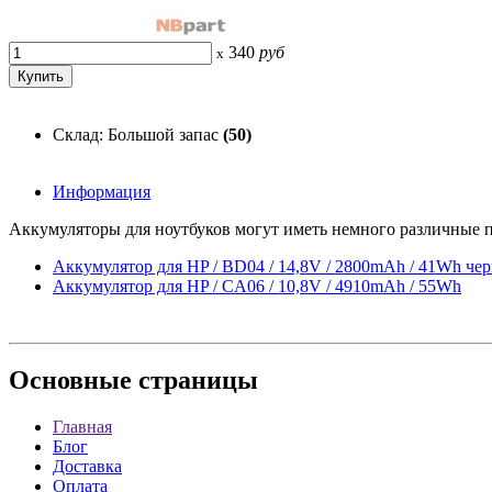
340
руб
x
Склад: Большой запас
(50)
Информация
Аккумуляторы для ноутбуков могут иметь немного различные п
Аккумулятор для HP / BD04 / 14,8V / 2800mAh / 41Wh че
Аккумулятор для HP / CA06 / 10,8V / 4910mAh / 55Wh
Основные
страницы
Главная
Блог
Доставка
Оплата