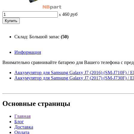
460
руб
x
Склад: Большой запас
(50)
Информация
Внимательно сравнивайте батарею для Вашего телефона с предс
Аккумулятор для Samsung Galaxy J7 (2016) (SM-J710F) /
Аккумулятор для Samsung Galaxy J7 (2017) (SM-J730F) 
Основные
страницы
Главная
Блог
Доставка
Оплата