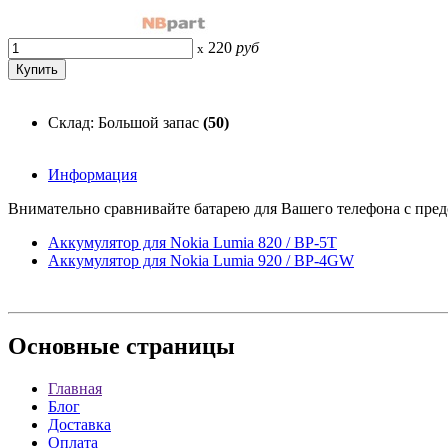
220
руб
x
Склад: Большой запас
(50)
Информация
Внимательно сравнивайте батарею для Вашего телефона с предс
Аккумулятор для Nokia Lumia 820 / BP-5T
Аккумулятор для Nokia Lumia 920 / BP-4GW
Основные
страницы
Главная
Блог
Доставка
Оплата