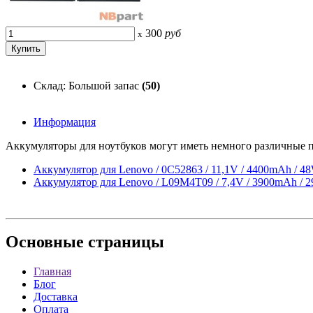
300
руб
x
Склад: Большой запас
(50)
Информация
Аккумуляторы для ноутбуков могут иметь немного различные п
Аккумулятор для Lenovo / 0C52863 / 11,1V / 4400mAh / 4
Аккумулятор для Lenovo / L09M4T09 / 7,4V / 3900mAh / 
Основные
страницы
Главная
Блог
Доставка
Оплата