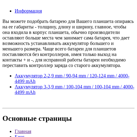
Информация
Вы можете подобрать батарею для Вашего планшета опираясь
на ее габариты - толщину, длину и ширину, главное, чтобы
она входила в корпус планшета, обычно производители
оставляют больше места чем занимает сама батарея, что дает
возможность устанавливать аккумулятор большего и
меньшего размера. Чаще всего батареи для планшетов
поставляются без контроллеров, имея только выход на
контакты + и -, для исправной работы батареи необходимо
переставить контроллер заряда со старого аккумулятора.
Аккумулятор 2-2,9 mm / 90-94 mm / 120-124 mm / 4000-
4499 mAh
Аккумулятор 3-3,9 mm / 100-104 mm / 100-104 mm / 4000-
4499 mAh
Основные
страницы
Главная
Блог