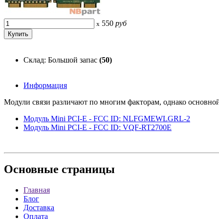
550
руб
x
Склад: Большой запас
(50)
Информация
Модули связи различают по многим факторам, однако основной
Модуль Mini PCI-E - FCC ID: NLFGMEWLGRL-2
Модуль Mini PCI-E - FCC ID: VQF-RT2700E
Основные
страницы
Главная
Блог
Доставка
Оплата