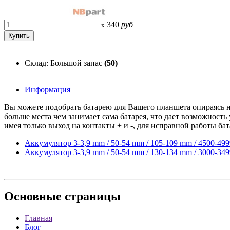
340
руб
x
Склад: Большой запас
(50)
Информация
Вы можете подобрать батарею для Вашего планшета опираясь на
больше места чем занимает сама батарея, что дает возможность
имея только выход на контакты + и -, для исправной работы ба
Аккумулятор 3-3,9 mm / 50-54 mm / 105-109 mm / 4500-49
Аккумулятор 3-3,9 mm / 50-54 mm / 130-134 mm / 3000-34
Основные
страницы
Главная
Блог