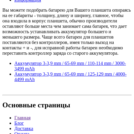
Вы можете подобрать батарею для Вашего планшета опираясь
на ее габариты - толщину, длину и ширину, главное, чтобы
она входила в корпус планшета, обычно производители
оставляют больше места чем занимает сама батарея, что дает
возможность устанавливать аккумулятор большего и
меньшего размера. Чаще всего батареи для планшетов
поставляются без контроллеров, имея только выход на
контакты + и -, для исправной работы батареи необходимо
переставить контроллер заряда со старого аккумулятора.
Аккумулятор 3-3,9 mm / 65-69 mm / 110-114 mm / 3000-
3499 mAh
Аккумулятор 3-3,9 mm / 65-69 mm / 125-129 mm / 4000-
4499 mAh
Основные
страницы
Главная
Блог
Доставка
Оплата