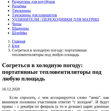
Радиаторы для ноутбуков
Разъёмы
Тачскрины
Тачскрины для планшетов
УДЛИНИТЕЛИ / ПЕРЕХОДНИКИ ДЛЯ МАТРИЦ
Чипы
Шарниры
Шлейфы
Главная
Блог
Согреться в холодную погоду: портативные
тепловентиляторы под любую площадь
Согреться в холодную погоду:
портативные тепловентиляторы под
любую площадь
16.12.2020
Если спросить, с чем ассоциируется слово “зима”, как
минимум половина участников ответят “с холодом”. И будут
правы – с декабря по февраль (а то и дольше) царят длинные
ночи и околоминусовые температуры, от которых надо