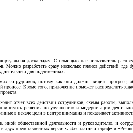
ртуальная доска задач. С помощью нее пользователь распред
в. Можно разработать сразу несколько планов действий, где б
труднительный для подчиненных.
их сотрудников, потому как они должны видеть прогресс, об
й процесс. Кроме того, приложение поможет распределить зада
проекта.
одит отчет всех действий сотрудников, схемы работы, выполн
ет принимать решения по улучшению и модернизации деятельнос
аданные в начале цели в центре внимания и показывает активнос
в, иной общественной деятельности и руководителю, и сотруд
в двух представленных версиях: «бесплатный тариф» и «Premiu