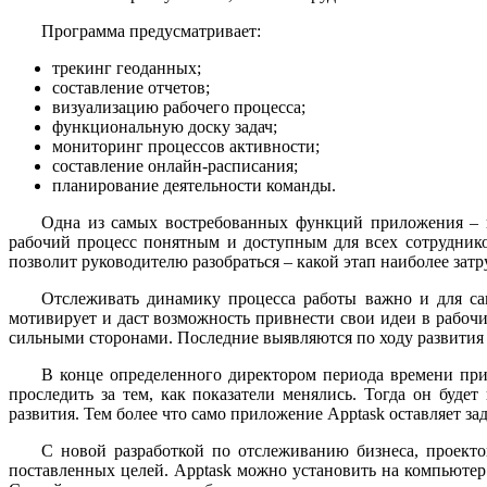
Программа предусматривает:
трекинг геоданных;
составление отчетов;
визуализацию рабочего процесса;
функциональную доску задач;
мониторинг процессов активности;
составление онлайн-расписания;
планирование деятельности команды.
Одна из самых востребованных функций приложения – ви
рабочий процесс понятным и доступным для всех сотруднико
позволит руководителю разобраться – какой этап наиболее за
Отслеживать динамику процесса работы важно и для сам
мотивирует и даст возможность привнести свои идеи в рабочи
сильными сторонами. Последние выявляются по ходу развития 
В конце определенного директором периода времени прих
проследить за тем, как показатели менялись. Тогда он буд
развития. Тем более что само приложение Apptask оставляет з
С новой разработкой по отслеживанию бизнеса, проекто
поставленных целей. Apptask можно установить на компьютер 