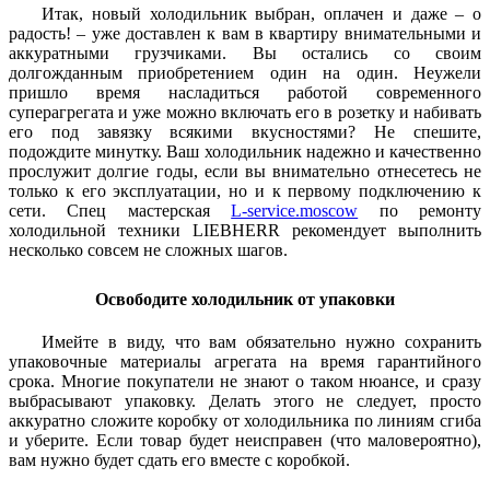
Итак, новый холодильник выбран, оплачен и даже – о
радость! – уже доставлен к вам в квартиру внимательными и
аккуратными грузчиками. Вы остались со своим
долгожданным приобретением один на один. Неужели
пришло время насладиться работой современного
суперагрегата и уже можно включать его в розетку и набивать
его под завязку всякими вкусностями? Не спешите,
подождите минутку. Ваш холодильник надежно и качественно
прослужит долгие годы, если вы внимательно отнесетесь не
только к его эксплуатации, но и к первому подключению к
сети. Спец мастерская
L-service.moscow
по ремонту
холодильной техники LIEBHERR рекомендует выполнить
несколько совсем не сложных шагов.
Освободите холодильник от упаковки
Имейте в виду, что вам обязательно нужно сохранить
упаковочные материалы агрегата на время гарантийного
срока. Многие покупатели не знают о таком нюансе, и сразу
выбрасывают упаковку. Делать этого не следует, просто
аккуратно сложите коробку от холодильника по линиям сгиба
и уберите. Если товар будет неисправен (что маловероятно),
вам нужно будет сдать его вместе с коробкой.