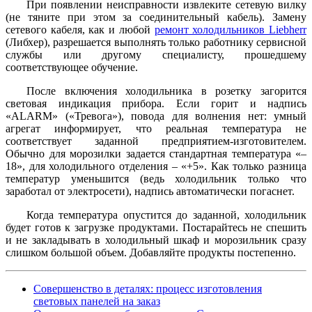
При появлении неисправности извлеките сетевую вилку
(не тяните при этом за соединительный кабель). Замену
сетевого кабеля, как и любой
ремонт холодильников Liebherr
(Либхер), разрешается выполнять только работнику сервисной
службы или другому специалисту, прошедшему
соответствующее обучение.
После включения холодильника в розетку загорится
световая индикация прибора. Если горит и надпись
«ALARM» («Тревога»), повода для волнения нет: умный
агрегат информирует, что реальная температура не
соответствует заданной предприятием-изготовителем.
Обычно для морозилки задается стандартная температура «–
18», для холодильного отделения – «+5». Как только разница
температур уменьшится (ведь холодильник только что
заработал от электросети), надпись автоматически погаснет.
Когда температура опустится до заданной, холодильник
будет готов к загрузке продуктами. Постарайтесь не спешить
и не закладывать в холодильный шкаф и морозильник сразу
слишком большой объем. Добавляйте продукты постепенно.
Совершенство в деталях: процесс изготовления
световых панелей на заказ