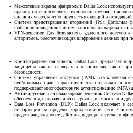
Межсетевые экраны (файрволы): Dallas Lock используе
правил, но и применяют технологии глубокого анализа
внешних угроз, контролируя весь входящий и исходящий
Система предотвращения вторжений (IPS): Дополняя ф
шаблонов поведения. Система способна блокировать атаки
VPN-решения: Для безопасного удаленного доступа к
алгоритмов, обеспечивающих шифрование данных при пе
Криптографическая защита: Dallas Lock предлагает ши
защищены как на серверах и накопителях, так и при
безопасности.
Система управления доступом (IAM): Эта ключевая со
необходимых прав" гарантирует, что пользователи им
поддерживает многофакторную аутентификацию (MFA) д
Антивирусные и антималварные решения: Система Dalla
обеспечения, включая вирусы, трояны, вымогатели и дру
Data Loss Prevention (DLP): Dallas Lock включает в с
информации за пределы корпоративной сети. Систе
предотвращать другие действия, ведущие к утечке инфор