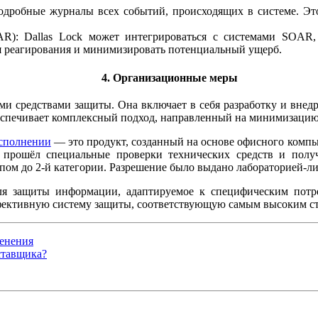
подробные журналы всех событий, происходящих в системе. Эт
AR): Dallas Lock может интегрироваться с системами SOAR
мя реагирования и минимизировать потенциальный ущерб.
4. Организационные меры
ими средствами защиты. Она включает в себя разработку и внедр
еспечивает комплексный подход, направленный на минимизацию 
сполнении
— это продукт, созданный на основе офисного ком
прошёл специальные проверки технических средств и полу
пом до 2-й категории. Разрешение было выдано лабораторией-
для защиты информации, адаптируемое к специфическим потр
ективную систему защиты, соответствующую самым высоким ст
менения
ставщика?