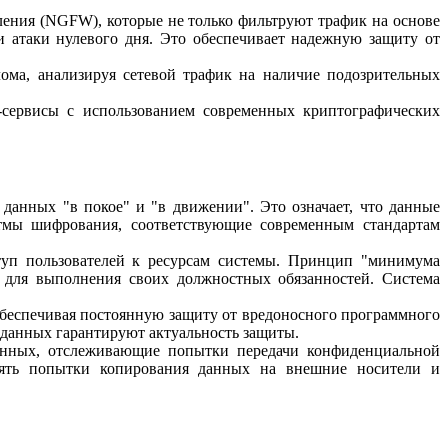
ления (NGFW), которые не только фильтруют трафик на основе
и атаки нулевого дня. Это обеспечивает надежную защиту от
ома, анализируя сетевой трафик на наличие подозрительных
-сервисы с использованием современных криптографических
 данных "в покое" и "в движении". Это означает, что данные
итмы шифрования, соответствующие современным стандартам
ступ пользователей к ресурсам системы. Принцип "минимума
а для выполнения своих должностных обязанностей. Система
беспечивая постоянную защиту от вредоносного программного
 данных гарантируют актуальность защиты.
анных, отслеживающие попытки передачи конфиденциальной
лять попытки копирования данных на внешние носители и