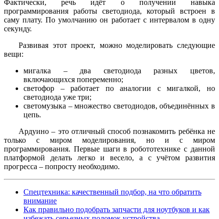
Фактически, речь идёт о получении навыка
программирования работы светодиода, который встроен в
саму плату. По умолчанию он работает с интервалом в одну
секунду.
Развивая этот проект, можно моделировать следующие
вещи:
мигалка – два светодиода разных цветов,
включающихся попеременно;
светофор – работает по аналогии с мигалкой, но
светодиода уже три;
светомузыка – множество светодиодов, объединённых в
цепь.
Ардуино – это отличный способ познакомить ребёнка не
только с миром моделирования, но и с миром
программирования. Первые шаги в робототехнике с данной
платформой делать легко и весело, а с учётом развития
прогресса – попросту необходимо.
Спецтехника: качественный подбор, на что обратить
внимание
Как правильно подобрать запчасти для ноутбуков и как
избежать серьезных поломок устройства