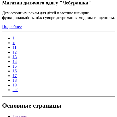
Магазин дитячого одягу "Чебурашка"
Демісезонним речам для дітей властиве швидше
функціональність, ніж суворе дотримання модним тенденціям.
Подробнее
1
«
11
12
13
14
15
16
17
18
19
всё
Основные
страницы
Главная